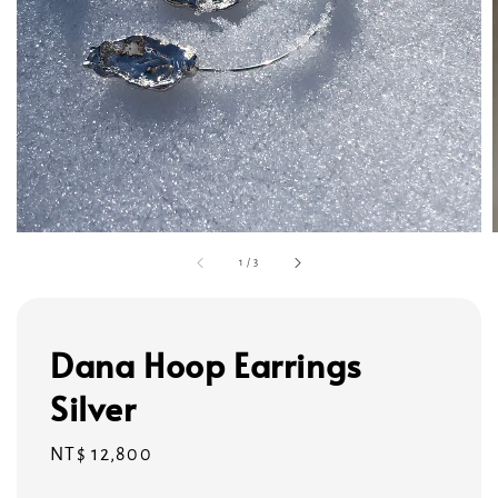
1
/
3
Dana Hoop Earrings
Silver
Regular
NT$ 12,800
price