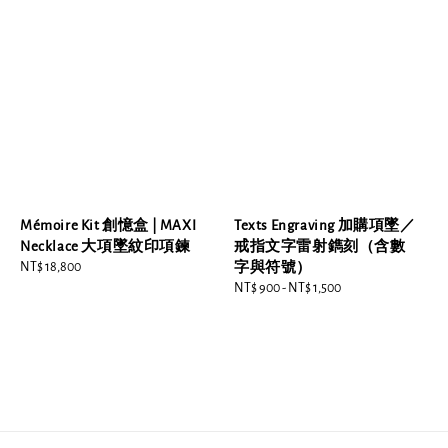
Mémoire Kit 創憶盒 | MAXI
Texts Engraving 加購項墜／
Necklace 大項墜紋印項鍊
戒指文字雷射鐫刻（含數
Regular
NT$ 18,800
字與符號）
price
Regular
NT$ 900
-
NT$ 1,500
price