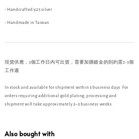
- Handcrafted 925 silver
- Handmade in Taiwan
現貨供應，3個工作日內可出貨，需要加購鍍金的則約需2-3個
工作週
In stock and available for shipment within 3 business days. For
orders requiring additional gold plating, processing and
shipment will take approximately 2–3 business weeks.
Also bought with