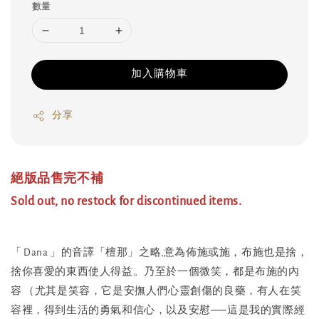
數量
加入購物車
分享
絕版品售完不補
Sold out, no restock for discontinued items.
「 Dana 」的音譯「檀那」之略,意為佈施或施，布施也是捨，
捨你喜愛的東西使人得益。乃至於一個微笑，都是布施的內
容 （尤其是笑容，它是安撫人們心靈創傷的良藥，有人在笑
容裡，得到生活的勇氣和信心，以及安慰──這是我的實際經