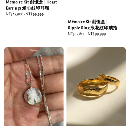
Mémoire Kit 創憶盒 | Heart
Earrings 愛心紋印耳環
Regular
NT$ 12,900
-
NT$ 99,999
price
Mémoire Kit 創憶盒 |
Ripple Ring 浪花紋印戒指
Regular
NT$ 12,800
-
NT$ 99,999
price