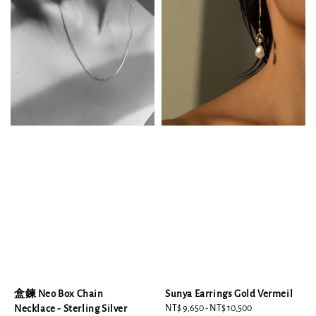
盒鍊 Neo Box Chain
Sunya Earrings Gold Vermeil
Necklace - Sterling Silver
Regular
NT$ 9,650
-
NT$ 10,500