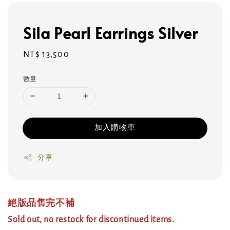
Sila Pearl Earrings Silver
Regular
NT$ 13,500
price
數量
加入購物車
分享
絕版品售完不補
Sold out, no restock for discontinued items.