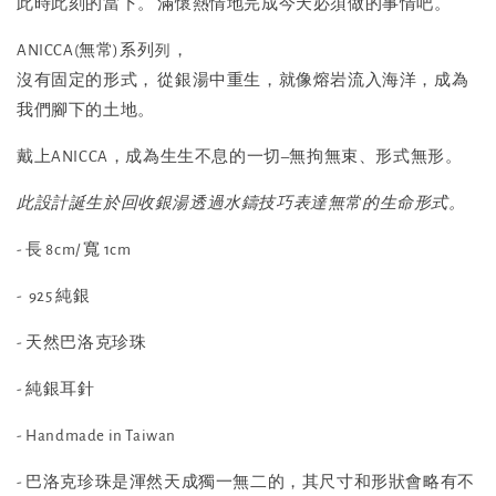
此時此刻的當下。 滿懷熱情地完成今天必須做的事情吧。
ANICCA(無常)系列列，
沒有固定的形式， 從銀湯中重⽣，就像熔岩流入海洋，成為
我們腳下的土地。
戴上ANICCA，成為⽣生不息的一切–無拘無束、形式無形。
此設計誕生於回收銀湯透過水鑄技巧表達無常的生命形式。
- 長 8cm/ 寬 1cm
- 925 純銀
- 天然巴洛克珍珠
- 純銀耳針
- Handmade in Taiwan
- 巴洛克珍珠是渾然天成獨一無二的，其尺寸和形狀會略有不