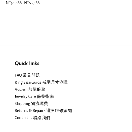
Regular
NT$ 1,688
-
NT$ 2,188
price
price
Quick links
FAQ 常見問題
Ring Size Guide 戒圍尺寸測量
Add-on 加購服務
Jewelry Care 保養指南
Shipping 物流運費
Returns & Repairs 退換維修須知
Contact us 聯絡我們