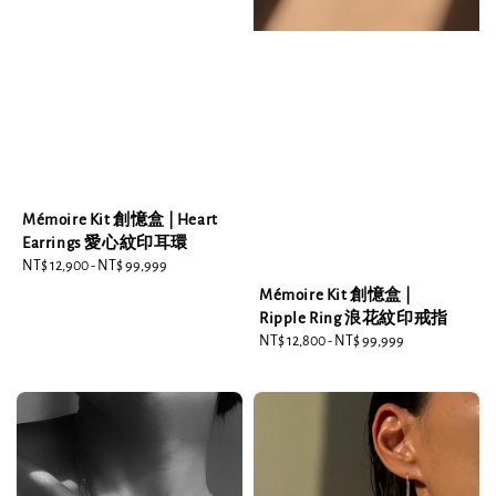
Mémoire Kit 創憶盒 | Heart
Earrings 愛心紋印耳環
Regular
NT$ 12,900
-
NT$ 99,999
price
Mémoire Kit 創憶盒 |
Ripple Ring 浪花紋印戒指
Regular
NT$ 12,800
-
NT$ 99,999
price