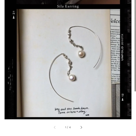
1
/
4