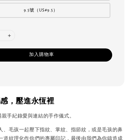
9.5號（US#9.5）
加入購物車
觸感，壓進永恆裡
是一場親手紀錄愛與連結的手作儀式。
人、毛孩一起壓下指紋、掌紋、指節紋，或是毛孩的鼻
一道紋理化作你們的專屬印記，最後由我們為你鑄造成