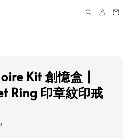
ire Kit 創憶盒 |
net Ring 印章紋印戒
0