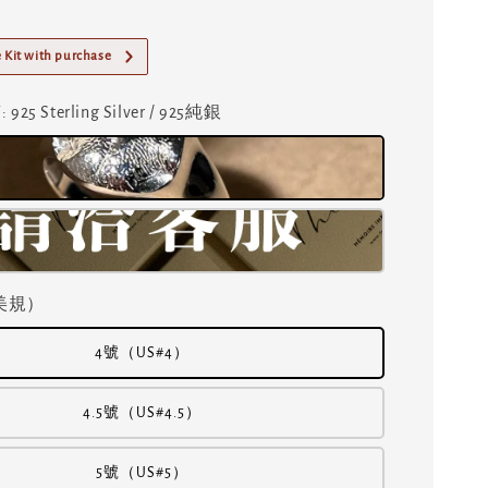
 Kit with purchase
質
: 925 Sterling Silver / 925純銀
美規）
4號（US#4）
4.5號（US#4.5）
5號（US#5）