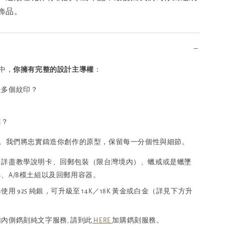
飾品。
中，
你擁有完整的設計主導權
：
是多個紋印？
案？
。我們將忠實鑄造你創作的原型，保留每一分個性與細節。
：詳盡教學說明卡、回郵包裝（限台灣境內）、蠟戒或是蠟墜
、A/B模土組以及回郵用容器。
用 925 純銀，可升級至 14K／18K 黃金或白金（詳見下方升
內側鐫刻純文字服務, 請到此
HERE
加購鐫刻服務。