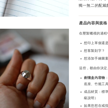
獨一無二的配戴
產品內容與規格
在壓製蠟模的過程
想印上單個還
想客製刻字？
想添加手繪圖
這些，都由你決定
創憶盒
內容物
底座、竹籤工具
成品材質：標準使
級說明）
如果您想在戒指